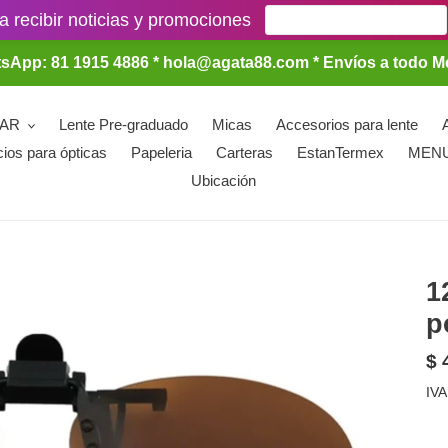
a recibir noticias y promociones
sApp: 81 1915 4886 * hola@agata88.com * Envíos a todo M
LAR
Lente Pre-graduado
Micas
Accesorios para lente
cios para ópticas
Papeleria
Carteras
EstanTermex
MEN
Ubicación
1
p
Pr
$ 
ha
IVA