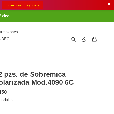
✕
éxico
Armazones
Buscar
Ingresar
Carrito
UDEO
2 pzs. de Sobremica
olarizada Mod.4090 6C
ecio
450
bitual
 incluido.