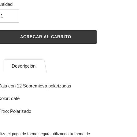
ntidad
AGREGAR AL CARRITO
regando
Descripción
ducto
aja con 12 Sobremicsa polarizadas
rito
olor: café
mpra
iltro: Polarizado
liza el pago de forma segura utilizando tu forma de