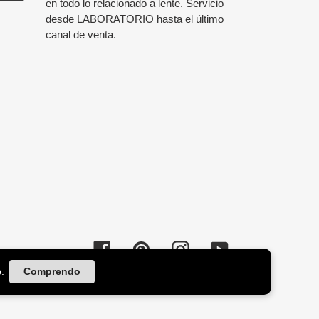
en todo lo relacionado a lente. Servicio
desde LABORATORIO hasta el último
canal de venta.
Facebook
Pinterest
Instagram
YouTube
.
Comprendo
© 2026,
Agata88 Lentes