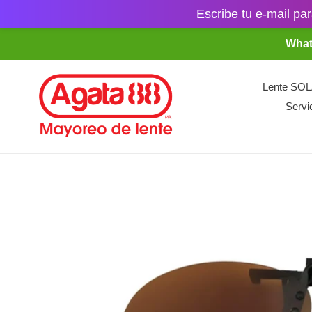
Escribe tu e-mail par
Ir
What
directamente
al
contenido
Lente SO
Servi