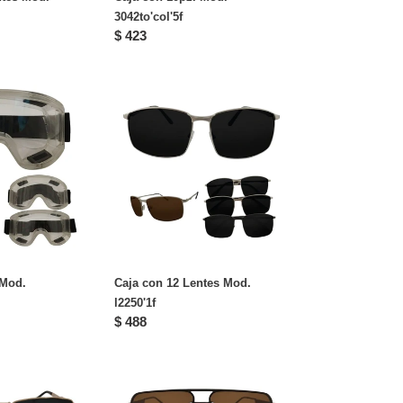
3042to'col'5f
Precio
$ 423
habitual
Caja
con
12
Lentes
f
Mod.
l2250'1f
 Mod.
Caja con 12 Lentes Mod.
l2250'1f
Precio
$ 488
habitual
Caja
con