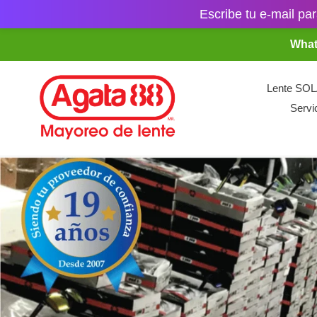
Escribe tu e-mail par
Ir
What
directamente
al
contenido
Lente SO
Servi