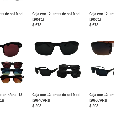
tes de sol Mod.
Caja con 12 lentes de sol Mod.
Caja con 12 len
l2601'1f
l2605'1f
Precio
$ 673
Precio
$ 673
habitual
habitual
Caja
Caja
con
con
12
12
lentes
lentes
de
de
sol
sol
Mod.
Mod.
l2064CAR1f
l2065CAR1f
lar infantil 12
Caja con 12 lentes de sol Mod.
Caja con 12 len
 1B
l2064CAR1f
l2065CAR1f
Precio
$ 293
Precio
$ 293
habitual
habitual