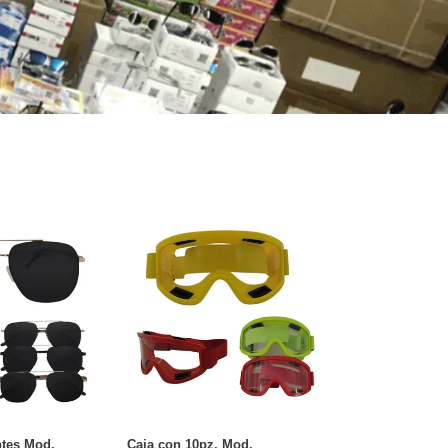
Caja
con
10pz.
Mod.
3042to'col'5f
ntes Mod.
Caja con 10pz. Mod.