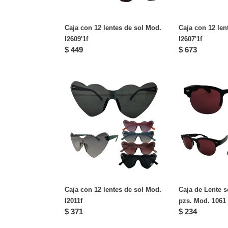
Caja con 12 lentes de sol Mod.
Caja con 12 len
l2609'1f
l2607'1f
Precio
$ 449
Precio
$ 673
habitual
habitual
Caja
Caja
con
de
12
Lente
lentes
solar
de
infantil
sol
12
Mod.
pzs.
l2011f
Mod.
1061
1B
Caja con 12 lentes de sol Mod.
Caja de Lente so
l2011f
pzs. Mod. 1061
Precio
$ 371
Precio
$ 234
habitual
habitual