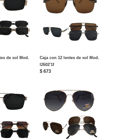
12
lentes
de
sol
Mod.
l2602'1f
tes de sol Mod.
Caja con 12 lentes de sol Mod.
l2602'1f
Precio
$ 673
habitual
Caja
con
12
lentes
de
sol
Mod.
l2026'6'af