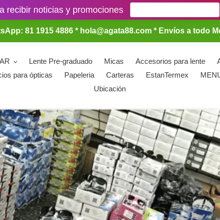
a recibir noticias y promociones
sApp: 81 1915 4886 * hola@agata88.com * Envíos a todo M
LAR
Lente Pre-graduado
Micas
Accesorios para lente
cios para ópticas
Papeleria
Carteras
EstanTermex
MEN
Ubicación