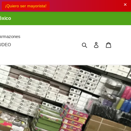
✕
éxico
Armazones
Buscar
Ingresar
Carrito
UDEO