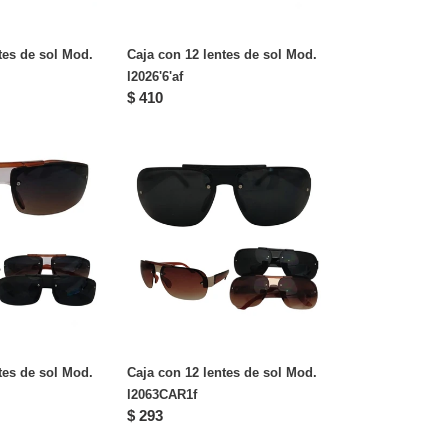
tes de sol Mod.
Caja con 12 lentes de sol Mod.
l2026'6'af
Precio
$ 410
habitual
Caja
con
12
lentes
de
sol
Mod.
l2063CAR1f
tes de sol Mod.
Caja con 12 lentes de sol Mod.
l2063CAR1f
Precio
$ 293
habitual