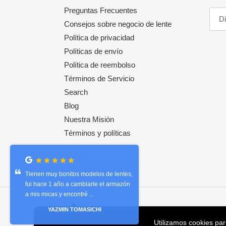
Preguntas Frecuentes
Consejos sobre negocio de lente
Política de privacidad
Políticas de envío
Política de reembolso
Términos de Servicio
Search
Blog
Nuestra Misión
Términos y políticas
Muy satisfecha con el producto, los
lentes son de excelente calidad, muy
bonitos😍😎, y la atención ...
Métodos
SHARON NÚÑEZ ALTAMIRANO
de
Utilizamos cookies par