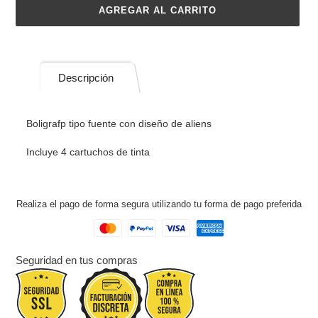
AGREGAR AL CARRITO
Agregando
el
producto
Descripción
a
tu
carrito
Boligrafp tipo fuente con diseño de aliens
de
compra
Incluye 4 cartuchos de tinta
Realiza el pago de forma segura utilizando tu forma de pago preferida
Seguridad en tus compras