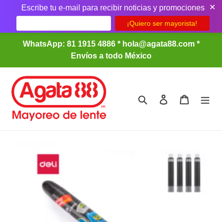
✕
Escribe tu e-mail para recibir noticias y promociones
Ir
WhatsApp: 81 1915 4886 * hola@agata88.com *
directamente
Envíos a todo México
al
contenido
Buscar
Ingresar
Carrito