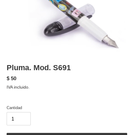
Pluma. Mod. S691
Precio
$ 50
habitual
IVA incluido.
Cantidad