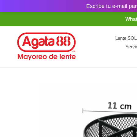
Escribe tu e-mail par
Ir
What
directamente
al
contenido
Lente SO
Servi