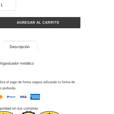
AGREGAR AL CARRITO
regando
Descripción
ducto
rganizador metálico
rito
mpra
liza el pago de forma segura utilizando tu forma de
o preferida
uridad en tus compras