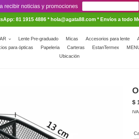
a recibir noticias y promociones
sApp: 81 1915 4886 * hola@agata88.com * Envíos a todo M
LAR
Lente Pre-graduado
Micas
Accesorios para lente
cios para ópticas
Papeleria
Carteras
EstanTermex
MEN
Ubicación
O
Pr
$ 
ha
IVA
Ca