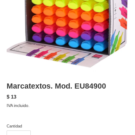
Marcatextos. Mod. EU84900
Precio
$ 13
habitual
IVA incluido.
Cantidad