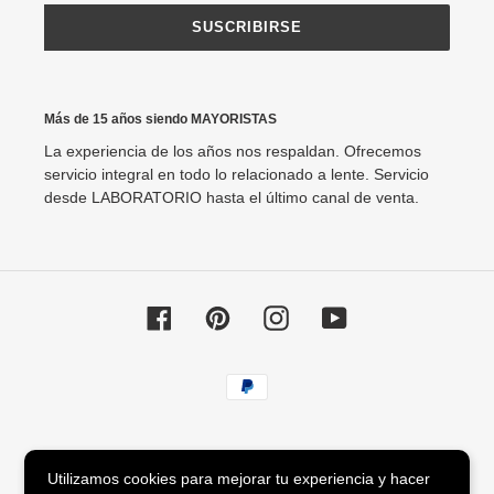
SUSCRIBIRSE
Más de 15 años siendo MAYORISTAS
La experiencia de los años nos respaldan. Ofrecemos
servicio integral en todo lo relacionado a lente. Servicio
desde LABORATORIO hasta el último canal de venta.
Facebook
Pinterest
Instagram
YouTube
Métodos
de
pago
© 2026,
Agata88 Lentes
Utilizamos cookies para mejorar tu experiencia y hacer