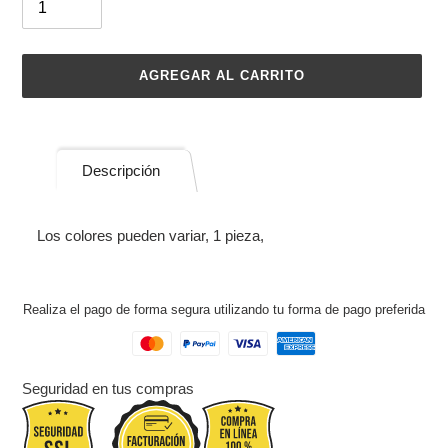
AGREGAR AL CARRITO
Agregando
el
producto
Descripción
a
tu
carrito
Los colores pueden variar, 1 pieza,
de
compra
Realiza el pago de forma segura utilizando tu forma de pago preferida
Seguridad en tus compras