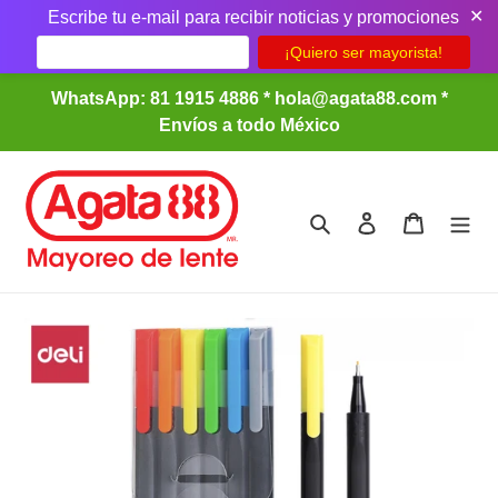
✕
Escribe tu e-mail para recibir noticias y promociones
Ir
WhatsApp: 81 1915 4886 * hola@agata88.com *
directamente
Envíos a todo México
al
contenido
Buscar
Ingresar
Carrito