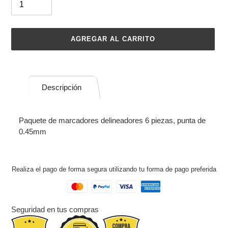
AGREGAR AL CARRITO
Agregando
el
producto
Descripción
a
tu
carrito
Paquete de marcadores delineadores 6 piezas, punta de
de
0.45mm
compra
Realiza el pago de forma segura utilizando tu forma de pago preferida
Seguridad en tus compras