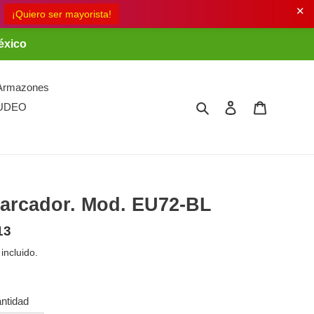
✕
éxico
Armazones
Buscar
Ingresar
Carrito
UDEO
arcador. Mod. EU72-BL
ecio
13
bitual
 incluido.
ntidad