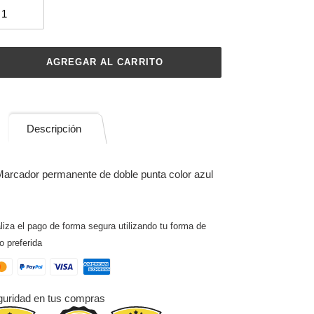
AGREGAR AL CARRITO
regando
Descripción
ducto
arcador permanente de doble punta color azul
rito
mpra
liza el pago de forma segura utilizando tu forma de
o preferida
uridad en tus compras