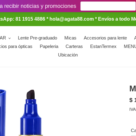
a recibir noticias y promociones
sApp: 81 1915 4886 * hola@agata88.com * Envíos a todo M
LAR
Lente Pre-graduado
Micas
Accesorios para lente
cios para ópticas
Papeleria
Carteras
EstanTermex
MEN
Ubicación
M
Pr
$ 
ha
IVA
Ca