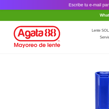
Escribe tu e-mail par
Ir
What
directamente
al
contenido
Lente SO
Servi