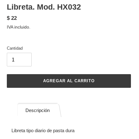
Libreta. Mod. HX032
Precio
$ 22
habitual
IVA incluido.
Cantidad
AGREGAR AL CARRITO
Agregando
el
producto
Descripción
a
tu
carrito
Libreta tipo diario de pasta dura
de