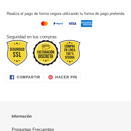
compra
Realiza el pago de forma segura utilizando tu forma de pago preferida
Seguridad en tus compras
COMPARTIR
PINEAR
COMPARTIR
HACER PIN
EN
EN
FACEBOOK
PINTEREST
Información
Preguntas Frecuentes