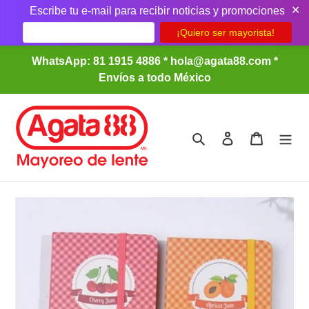
✕
Escribe tu e-mail para recibir noticias y promociones
Ir
WhatsApp: 81 1915 4886 * hola@agata88.com *
directamente
Envíos a todo México
al
contenido
Buscar
Ingresar
Carrito