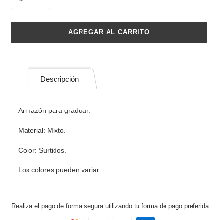
AGREGAR AL CARRITO
Agregando
el
producto
Descripción
a
tu
carrito
Armazón para graduar.
de
compra
Material: Mixto.
Color: Surtidos.
Los colores pueden variar.
Realiza el pago de forma segura utilizando tu forma de pago preferida