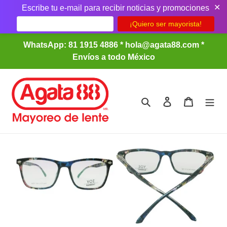
✕
Escribe tu e-mail para recibir noticias y promociones
Ir
WhatsApp: 81 1915 4886 * hola@agata88.com *
directamente
Envíos a todo México
al
contenido
Buscar
Ingresar
Carrito