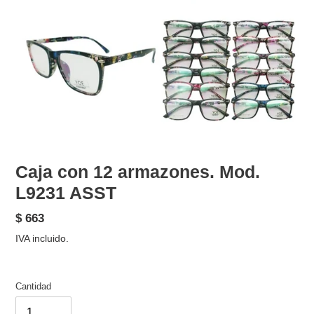
Caja con 12 armazones. Mod.
L9231 ASST
Precio
$ 663
habitual
IVA incluido.
Cantidad