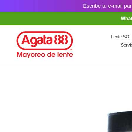
Escribe tu e-mail par
Ir
What
directamente
al
contenido
Lente SO
Servi