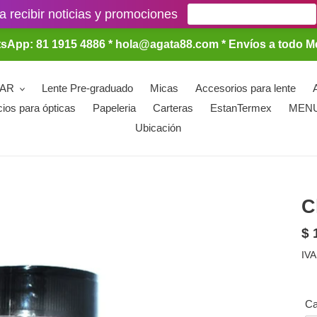
a recibir noticias y promociones
sApp: 81 1915 4886 * hola@agata88.com * Envíos a todo M
LAR
Lente Pre-graduado
Micas
Accesorios para lente
cios para ópticas
Papeleria
Carteras
EstanTermex
MEN
Ubicación
C
Pr
$ 
ha
IVA
Ca