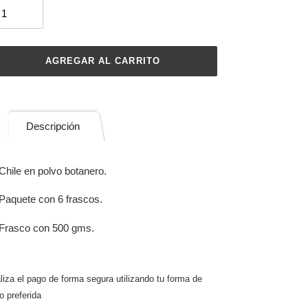
AGREGAR AL CARRITO
regando
Descripción
ducto
Chile en polvo botanero.
rito
Paquete con 6 frascos.
mpra
Frasco con 500 gms.
liza el pago de forma segura utilizando tu forma de
o preferida