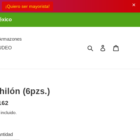
✕
éxico
Armazones
Buscar
Ingresar
Carrito
UDEO
hilón (6pzs.)
ecio
162
bitual
 incluido.
ntidad