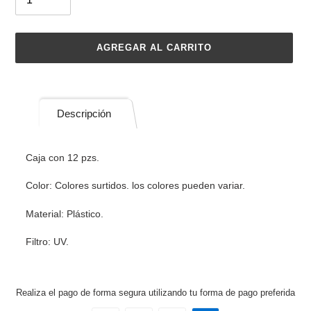
AGREGAR AL CARRITO
Agregando
el
producto
Descripción
a
tu
carrito
Caja con 12 pzs.
de
compra
Color: Colores surtidos. los colores pueden variar.
Material: Plástico.
Filtro: UV.
Realiza el pago de forma segura utilizando tu forma de pago preferida