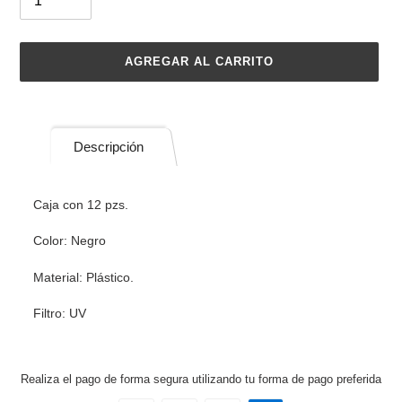
AGREGAR AL CARRITO
Agregando
el
producto
Descripción
a
tu
carrito
Caja con 12 pzs.
de
compra
Color: Negro
Material: Plástico.
Filtro: UV
Realiza el pago de forma segura utilizando tu forma de pago preferida