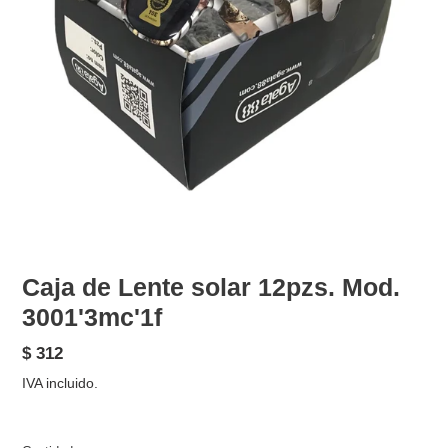
Caja de Lente solar 12pzs. Mod.
3001'3mc'1f
Precio
$ 312
habitual
IVA incluido.