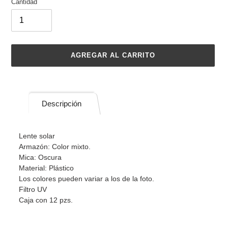
Cantidad
AGREGAR AL CARRITO
Agregando
el
producto
Descripción
a
tu
carrito
Lente solar
de
Armazón: Color mixto.
compra
Mica: Oscura
Material: Plástico
Los colores pueden variar a los de la foto.
Filtro UV
Caja con 12 pzs.