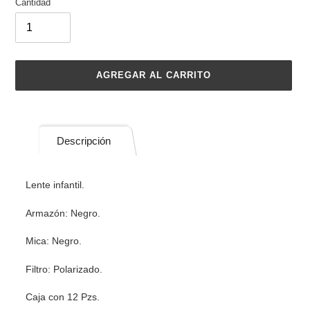
Cantidad
AGREGAR AL CARRITO
Agregando
el
producto
Descripción
a
tu
carrito
Lente infantil.
de
compra
Armazón: Negro.
Mica: Negro.
Filtro: Polarizado.
Caja con 12 Pzs.