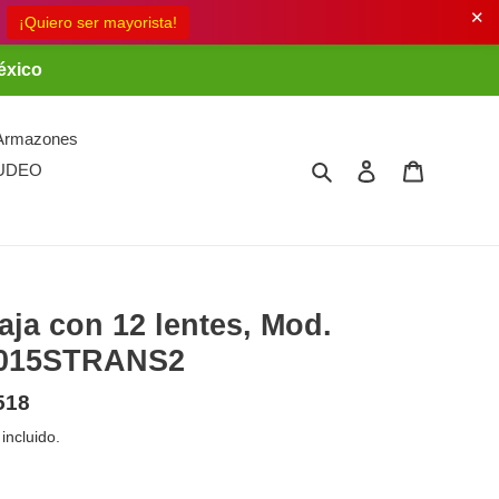
✕
éxico
Armazones
Buscar
Ingresar
Carrito
UDEO
aja con 12 lentes, Mod.
015STRANS2
ecio
518
bitual
 incluido.