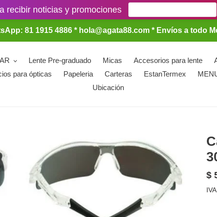
a recibir noticias y promociones
sApp: 81 1915 4886 * hola@agata88.com * Envíos a todo M
LAR
Lente Pre-graduado
Micas
Accesorios para lente
cios para ópticas
Papeleria
Carteras
EstanTermex
MEN
Ubicación
C
3
Pr
$ 
ha
IVA