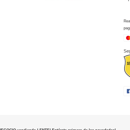
Rea
pag
Seg