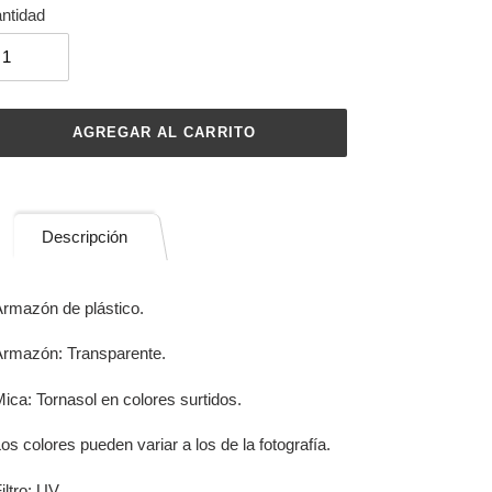
ntidad
AGREGAR AL CARRITO
regando
Descripción
ducto
rmazón de plástico.
rito
rmazón: Transparente.
mpra
ica: Tornasol en colores surtidos.
os colores pueden variar a los de la fotografía.
iltro: UV.