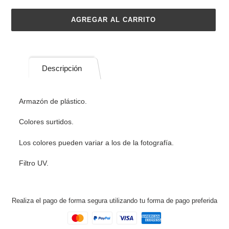
AGREGAR AL CARRITO
Agregando
el
producto
Descripción
a
tu
carrito
Armazón de plástico.
de
compra
Colores surtidos.
Los colores pueden variar a los de la fotografía.
Filtro UV.
Realiza el pago de forma segura utilizando tu forma de pago preferida