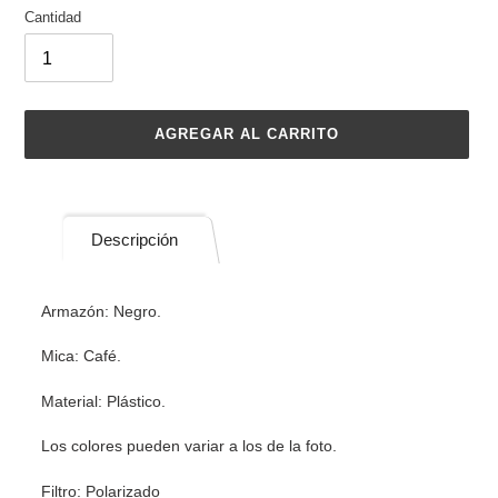
Cantidad
AGREGAR AL CARRITO
Agregando
el
producto
Descripción
a
tu
carrito
Armazón: Negro.
de
compra
Mica: Café.
Material: Plástico.
Los colores pueden variar a los de la foto.
Filtro: Polarizado