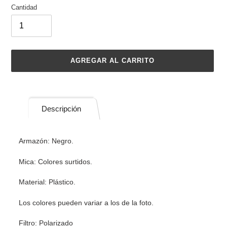
Cantidad
AGREGAR AL CARRITO
Agregando
el
producto
Descripción
a
tu
carrito
Armazón: Negro.
de
compra
Mica: Colores surtidos.
Material: Plástico.
Los colores pueden variar a los de la foto.
Filtro: Polarizado