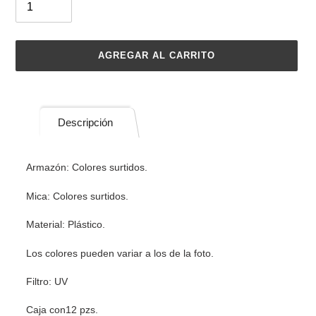
AGREGAR AL CARRITO
Agregando
el
producto
Descripción
a
tu
carrito
Armazón: Colores surtidos.
de
compra
Mica: Colores surtidos.
Material: Plástico.
Los colores pueden variar a los de la foto.
Filtro: UV
Caja con12 pzs.