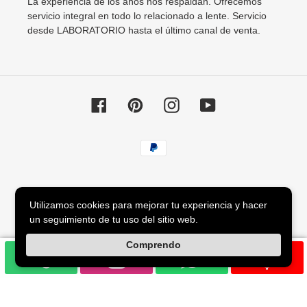
La experiencia de los años nos respaldan. Ofrecemos
servicio integral en todo lo relacionado a lente. Servicio
desde LABORATORIO hasta el último canal de venta.
Facebook
Pinterest
Instagram
YouTube
Métodos
de
pago
© 2026,
Agata88 Lentes
Utilizamos cookies para mejorar tu experiencia y hacer
un seguimiento de tu uso del sitio web.
Utiliza
Comprendo
las
flechas
izquierda/derecha
para