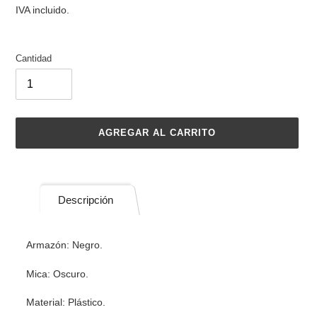
habitual
IVA incluido.
Cantidad
AGREGAR AL CARRITO
Agregando
el
producto
Descripción
a
tu
carrito
Armazón: Negro.
de
compra
Mica: Oscuro.
Material: Plástico.