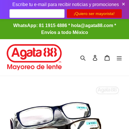
✕
Escribe tu e-mail para recibir noticias y promociones
Ir
WhatsApp: 81 1915 4886 * hola@agata88.com *
directamente
Envíos a todo México
al
contenido
Buscar
Ingresar
Carrito