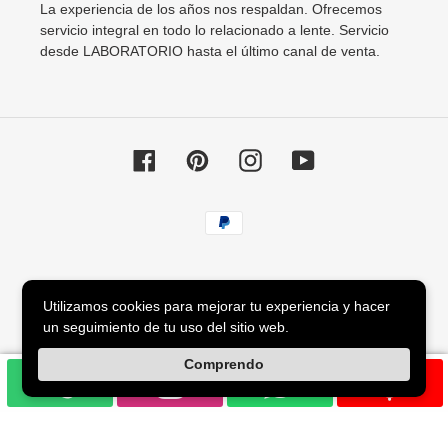
La experiencia de los años nos respaldan. Ofrecemos
servicio integral en todo lo relacionado a lente. Servicio
desde LABORATORIO hasta el último canal de venta.
Facebook
Pinterest
Instagram
YouTube
Métodos
de
pago
© 2026,
Agata88 Lentes
Utilizamos cookies para mejorar tu experiencia y hacer
un seguimiento de tu uso del sitio web.
Utiliza
Comprendo
las
flechas
izquierda/derecha