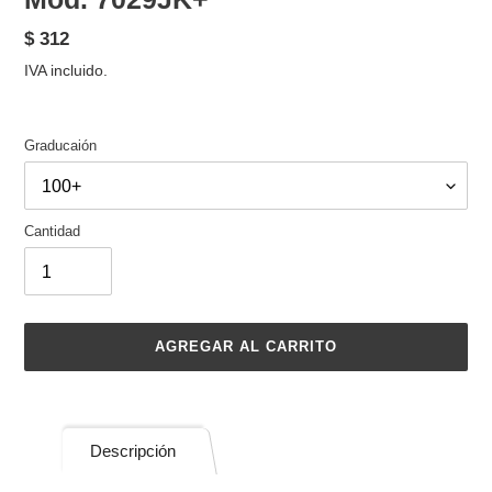
Precio
$ 312
habitual
IVA incluido.
Graducaión
Cantidad
AGREGAR AL CARRITO
Agregando
el
producto
Descripción
a