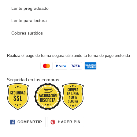
tu
carrito
Lente pregraduado
de
compra
Lente para lectura
Colores surtidos
Realiza el pago de forma segura utilizando tu forma de pago preferida
Seguridad en tus compras
COMPARTIR
PINEAR
COMPARTIR
HACER PIN
EN
EN
FACEBOOK
PINTEREST