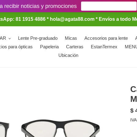
a recibir noticias y promociones
sApp: 81 1915 4886 * hola@agata88.com * Envíos a todo M
LAR
Lente Pre-graduado
Micas
Accesorios para lente
cios para ópticas
Papeleria
Carteras
EstanTermex
MEN
Ubicación
C
M
Pr
$ 
ha
IVA