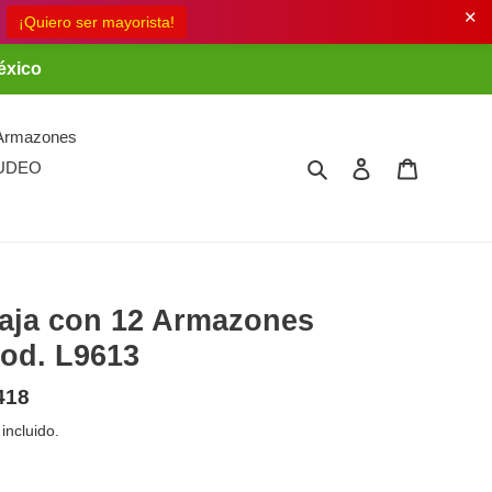
✕
éxico
Armazones
Buscar
Ingresar
Carrito
UDEO
aja con 12 Armazones
od. L9613
ecio
418
bitual
 incluido.