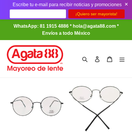
✕
Escribe tu e-mail para recibir noticias y promociones
Ir
WhatsApp: 81 1915 4886 * hola@agata88.com *
directamente
Envíos a todo México
al
contenido
Buscar
Ingresar
Carrito