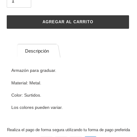
AGREGAR AL CARRITO
Agregando
el
producto
Descripción
a
tu
carrito
Armazón para graduar.
de
compra
Material: Metal.
Color: Surtidos.
Los colores pueden variar.
Realiza el pago de forma segura utilizando tu forma de pago preferida