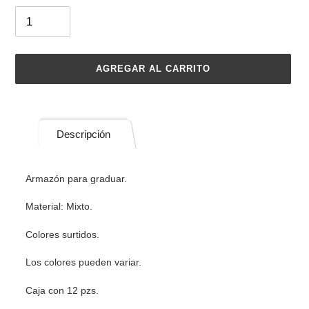
AGREGAR AL CARRITO
Agregando
el
producto
Descripción
a
tu
carrito
Armazón para graduar.
de
compra
Material: Mixto.
Colores surtidos.
Los colores pueden variar.
Caja con 12 pzs.