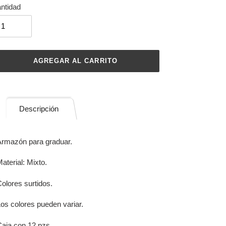
ntidad
AGREGAR AL CARRITO
regando
Descripción
ducto
rmazón para graduar.
rito
aterial: Mixto.
mpra
olores surtidos.
os colores pueden variar.
aja con 12 pzs.