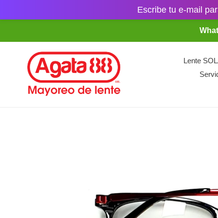
Escribe tu e-mail par
Ir
What
directamente
al
contenido
Lente SO
Servi