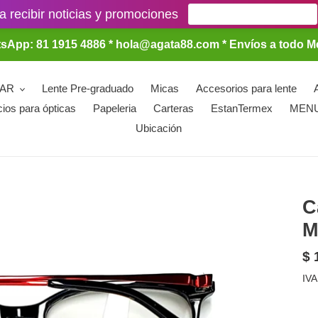
a recibir noticias y promociones
sApp: 81 1915 4886 * hola@agata88.com * Envíos a todo M
LAR
Lente Pre-graduado
Micas
Accesorios para lente
cios para ópticas
Papeleria
Carteras
EstanTermex
MEN
Ubicación
C
M
Pr
$ 
ha
IVA