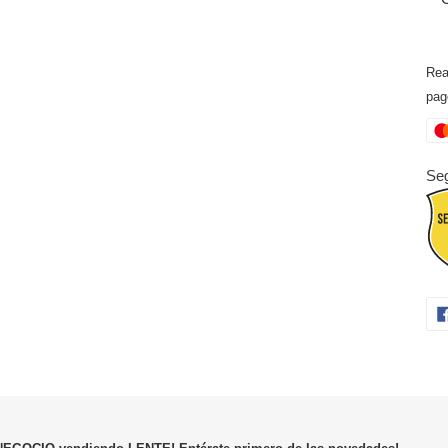
Rea
pag
Seg