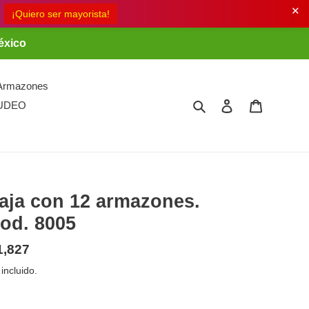
✕
éxico
Armazones
Buscar
Ingresar
Carrito
UDEO
aja con 12 armazones.
od. 8005
ecio
1,827
bitual
 incluido.