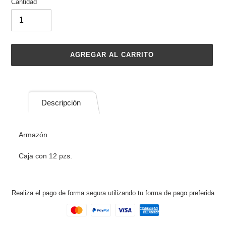
Cantidad
AGREGAR AL CARRITO
Agregando
el
producto
Descripción
a
tu
carrito
Armazón
de
compra
Caja con 12 pzs.
Realiza el pago de forma segura utilizando tu forma de pago preferida