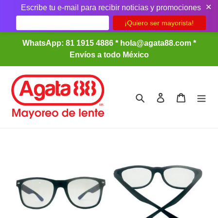
✕
Escribe tu e-mail para recibir noticias y promociones
Ir
WhatsApp: 81 1915 4886 * hola@agata88.com *
directamente
Envíos a todo México
al
contenido
Buscar
Ingresar
Carrito