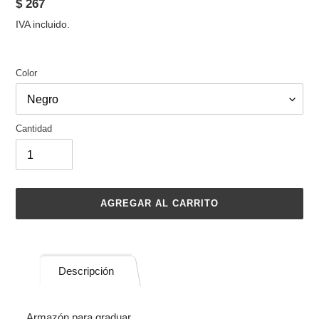
Precio
$ 267
habitual
IVA incluido.
Color
Cantidad
AGREGAR AL CARRITO
Agregando
el
producto
Descripción
a
tu
carrito
Armazón para graduar