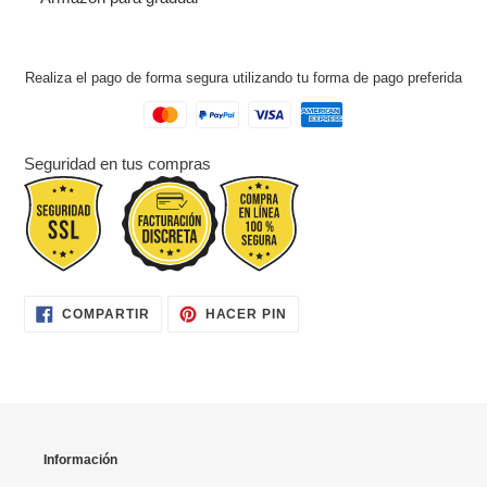
de
compra
Realiza el pago de forma segura utilizando tu forma de pago preferida
Seguridad en tus compras
COMPARTIR
PINEAR
COMPARTIR
HACER PIN
EN
EN
FACEBOOK
PINTEREST
Información