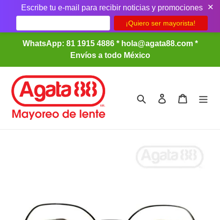
✕
Escribe tu e-mail para recibir noticias y promociones
Ir
WhatsApp: 81 1915 4886 * hola@agata88.com *
directamente
Envíos a todo México
al
contenido
Buscar
Ingresar
Carrito